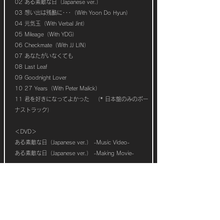
02 ある素敵な日（Japanese ver.）
03 想い出は残酷に･･･（With Yoon Do Hyun）
04 元気玉（With Verbal Jint）
05 Mileage（With YDG）
06 Checkmate（With JJ LIN）
07 あなたがいなくても
08 Last Leaf
09 Goodnight Lover
10 27 Years（With Peter Malick）
11 君を好きになってよかった （* 日本盤のみのボー
ナストラック）
​＜DVD＞
ある素敵な日（Japanese ver.） -Music Video-
ある素敵な日（Japanese ver.） -Making Movie-