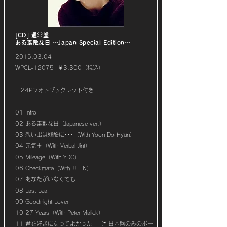
[CD] 通常盤
ある素敵な日 ～Japan Special Edition～
2015.03.04
WPCL-12075 ￥3,300（税込）
・24Pフォトブックレット付き
01 Intro
02 ある素敵な日（Japanese ver.）
03 想い出は残酷に･･･（With Yoon Do Hyun）
04 元気玉（With Verbal Jint）
05 Mileage（With YDG）
06 Checkmate（With JJ LIN）
07 あなたがいなくても
08 Last Leaf
09 Goodnight Lover
10 27 Years（With Peter Malick）
11 君を好きになってよかった （* 日本盤のみのボー