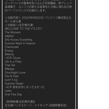
ビックバンドの要素を取り込んだ初披露曲・新アレンジ
曲満載で、ヨンファの新たな音楽性と才能に浸れる圧巻
のパーフォマンスでお届けします。
＜収録内容＞ 2022年9月22日 パシフィコ横浜国立大
ホール夜公演
＜収録曲＞(全形態共通）
WELCOME TO THE Y'S CITY
The Moment
Jellyfish
She Knows Everything
Summer Night In Heaven
Checkmate
Energy
Melody
-VCR Closer
Life is a Party
That Girl
Mileage
Goodnight Lover
Fire & Rain
Livin’ It Up
Summer Dream
-VCR 君を好きになってよかった
Letter
One Fine Day
【特典映像(全形態共通)】
全会場バックステージ・メイキング (収録時間未定)