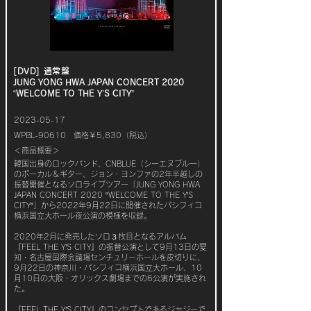
[DVD] 通常盤
JUNG YO
NG HWA JAPAN CONCERT 2020
“WELCOME TO THE Y’S CITY”
2023-05-17
WPBL-90610 価格￥5,830（税込）
＜商品概要＞
韓国出身のロックバンド、CNBLUE（シーエヌブルー）
のボーカル＆ギター、ジョン・ヨンファの2年半越しの
振替開催となるソロライブツアー「JUNG YONG HWA
JAPAN CONCERT 2020 “WELCOME TO THE Y’S
CITY”」から2022年9月22日に開催されたパシフィコ
横浜国立大ホール夜公演の模様を収録。
2020年2月に発売したソロ３枚目となるアルバム
『FEEL THE Y’S CITY』の振替公演として9月13日の愛
知・名古屋国際会議場センチュリーホールを皮切りに、
9月22日の神奈川・パシフィコ横浜国立大ホール、10
月10日の大阪・オリックス劇場までの6公演が実施され
た。
『FEEL THE Y’S CITY』のコンセプトであるジャジーで