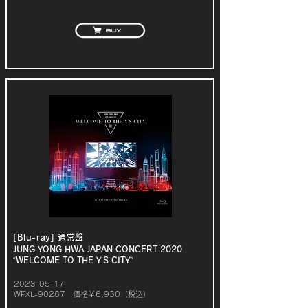
[Blu-ray] 通常盤
JUNG YONG HWA JAPAN CONCERT 2020
“WELCOME TO THE Y’S CITY”
2023-05-17
WPXL-90287
価格￥
6,930
（税込）