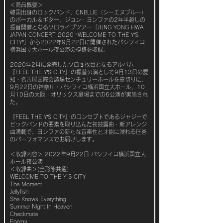
＜商品概要＞
韓国出身のロックバンド、CNBLUE（シーエヌブルー）
のボーカル＆ギター、ジョン・ヨンファの2年半越しの
振替開催となるソロライブツアー「JUNG YONG HWA
JAPAN CONCERT 2020 “WELCOME TO THE Y’S
CITY”」から2022年9月22日に開催されたパシフィコ
横浜国立大ホール夜公演の模様を収録。
2020年2月に発売したソロ３枚目となるアルバム
『FEEL THE Y’S CITY』の振替公演として9月13日の愛
知・名古屋国際会議場センチュリーホールを皮切りに、
9月22日の神奈川・パシフィコ横浜国立大ホール、10
月10日の大阪・オリックス劇場までの6公演が実施され
た。
『FEEL THE Y’S CITY』のコンセプトであるジャジーで
ビックバンドの要素を取り込んだ初披露曲・新アレンジ
曲満載で、ヨンファの新たな音楽性と才能に浸れる圧巻
のパーフォマンスでお届けします。
＜収録内容＞ 2022年9月22日 パシフィコ横浜国立大
ホール夜公演
＜収録曲＞(全形態共通）
WELCOME TO THE Y'S CITY
The Moment
Jellyfish
She Knows Everything
Summer Night In Heaven
Checkmate
Energy