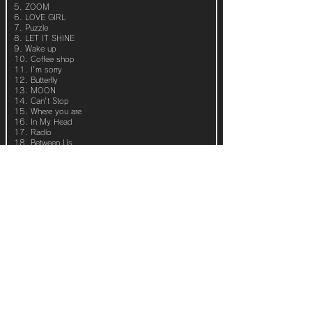
5. ZOOM
6. LOVE GIRL
7. Puzzle
8. LET IT SHINE
9. Wake up
10. Coffee shop
11. I'm sorry
12. Butterfly
13. MOON
14. Can't Stop
15. Where you are
16. In My Head
17. Radio
18. Between Us
19. ひとりぼっち
20. 直感
21. Love Cut
22. YOU'RE SO FINE
23. Glory days