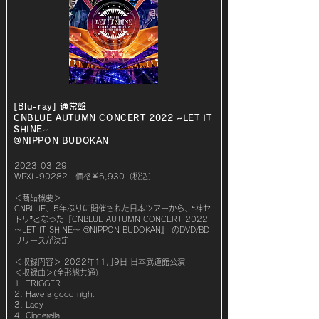
[Blu-ray] 通常盤
CNBLUE AUTUMN CONCERT 2022 ~LET IT
SHINE~
@NIPPON BUDOKAN
2023-03-29
WPXL-90282 価格￥6,930（税込）
＜商品概要＞
CNBLUE、5年ぶりに開催された日本ツアーから、“神セ
トリ”となった『CNBLUE AUTUMN CONCERT 2022
～LET IT SHINE～ @NIPPON BUDOKAN』 のDVD/BD
リリースが決定！
＜収録内容＞ 2022年11月9日 日本武道館公演
＜収録曲＞(全形態共通）
1. TRIGGER
2. Have a good night
3. Lady
4. Cinderella