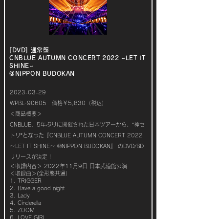
[DVD] 通常盤
CNBLUE AUTUMN CONCERT 2022 ~LET IT
SHINE~
@NIPPON BUDOKAN
2023-03-29
WPBL-90605 価格￥5,830（税込）
＜商品概要＞
CNBLUE、5年ぶりに開催された日本ツアーから、“神セ
トリ”となった『CNBLUE AUTUMN CONCERT 2022
～LET IT SHINE～ @NIPPON BUDOKAN』 のDVD/BD
リリースが決定！
＜収録内容＞ 2022年11月9日 日本武道館公演
＜収録曲＞(全形態共通）
1. TRIGGER
2. Have a good night
3. Lady
4. Cinderella
5. ZOOM
6. LOVE GIRL