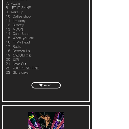
7. Puzzle
8. LET IT SHINE
9. Wake up
10. Coffee shop
11. I'm sorry
12. Butterfly
13. MOON
14. Can't Stop
15. Where you are
16. In My Head
17. Radio
18. Between Us
19. ひとりぼっち
20. 直感
21. Love Cut
22. YOU'RE SO FINE
23. Glory days