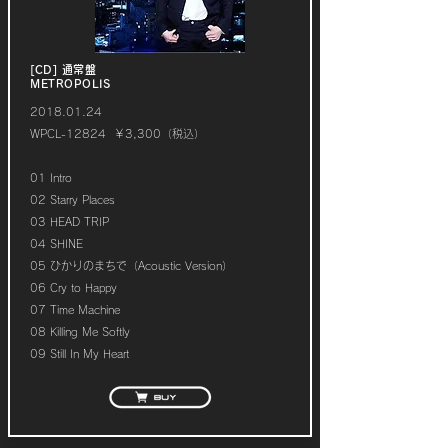
[CD] 通常盤
METROPOLIS
2018.01.24
WPCL-12824 ￥3,300（税込）
01 Intro
02 Starry Places
03 HEAD TRIP
04 SHINE
05 ひかりのまちで（Acoustic Version）
06 Cry to Happy
07 Time Machine
08 Killing Me Softly
09 Still In My Heart