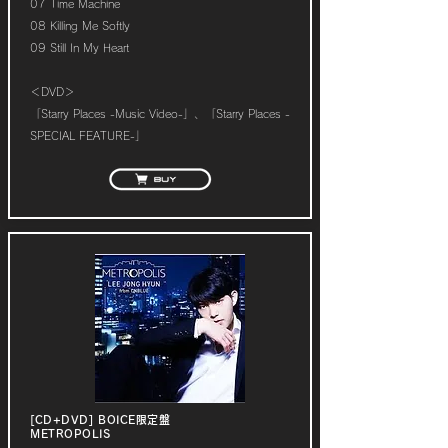
07 Time Machine
08 Killing Me Softly
09 Still In My Heart
​＜DVD＞
「Starry Places -Music Video-」、「Starry Places -
SPECIAL FEATURE-」
[CD+DVD] BOICE限定盤
METROPOLIS