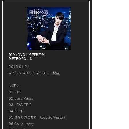
[CD+DVD] 初回限定盤
METROPOLIS
2018.01.24
WPZL-31407/8 ￥3,850（税込）
＜CD＞
01 Intro
02 Starry Places
03 HEAD TRIP
04 SHINE
05 ひかりのまちで（Acoustic Version）
06 Cry to Happy