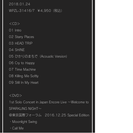
2018.01.24
WPZL-31416/7 ￥4,950（税込）
＜CD＞
01 Intro
02 Starry Places
03 HEAD TRIP
04 SHINE
05 ひかりのまちで（Acoustic Version）
06 Cry to Happy
07 Time Machine
08 Killing Me Softly
09 Still In My Heart
​＜DVD＞
1st Solo Concert in Japan Encore Live ～Welcome to
SPARKLING NIGHT～
＠東京国際フォーラム 2016.12.25 Special Edition
・Moonlight Swing
・Call Me