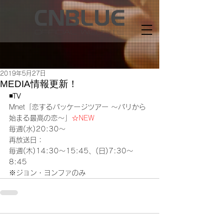
2019年5月27日
MEDIA情報更新！
◾️TV
Mnet「恋するパッケージツアー ～パリから
始まる最高の恋～」
☆NEW
毎週(水)20:30～
再放送日：
毎週(木)14:30～15:45、(日)7:30～
8:45
※ジョン・ヨンファのみ