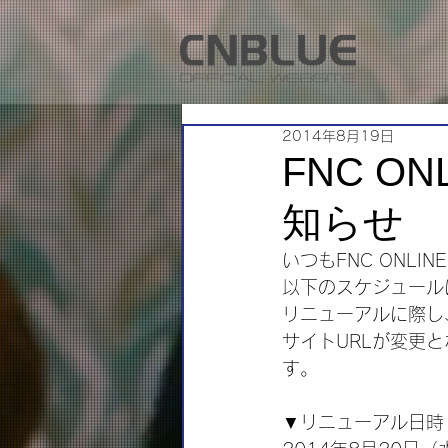
2014年8月19日
FNC O
知らせ
いつもFNC ONL
以下のスケジュールに
リニューアルに際し
サイトURLが変更
す。
▼リニューアル日時