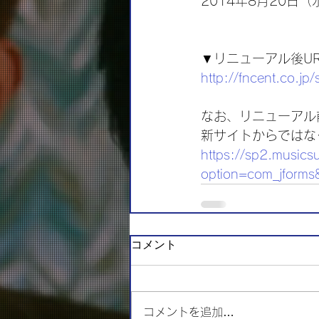
2014年8月20日（
▼リニューアル後UR
http://fncent.co.jp/
なお、リニューアル
新サイトからではな
https://sp2.musics
option=com_jforms
コメント
コメントを追加…