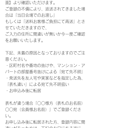
面】より確認いただけます。
ご登録の不備により、返送されてきました場
合は「当日会場でのお渡し」
もしくは「送料お客様ご負担にて再送」とさ
せていただきますので、
ご入力の住所に間違いが無いか今一度ご確認
をお願いいたします。
下記、未着の原因となっておりますのでご注
意ください。
・区町村名や番地の抜けや、マンション・ア
パートの部屋番号抜けによる「宛て先不明」
・発送先を友人宅や実家などを指定した為、
「表札違い」による宛て先不明扱い
・お申込み後に転居
表札が違う場合「○○様方（表札のお名前）
○○宛（会員様お名前）」でご登録くださ
い。
お申し込み後に転居された方、登録内容に間