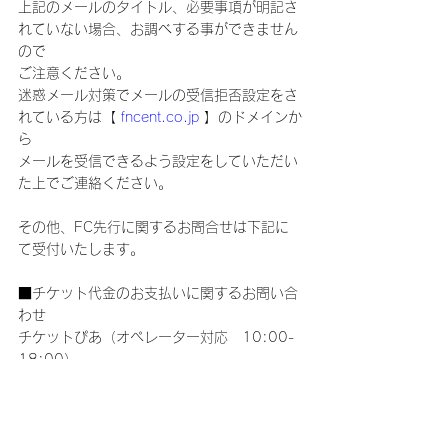
上記のメールのタイトル、必要事項が明記さ
れていない場合、お調べする事ができません
ので
ご注意ください。
迷惑メール対策でメールの受信拒否設定をさ
れている方は【 
fncent.co.jp
 】のドメインか
ら
メールを受信できるよう設定をしていただい
た上でご連絡ください。
その他、FC先行に関するお問合せは下記に
て受付いたします。
■チケット代金のお支払いに関するお問い合
わせ
チケットぴあ（オペレーター対応　10:00-
18:00）
0570-02-9111
※チケットぴあ内　一部携帯・IP電話は不可
※音声ガイダンスに従って、オペレーター対
応（9と♯）をご入力ください。