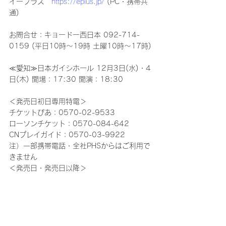
イープラス　
https://eplus.jp/
 (PC・携帯共
通)
お問合せ：キョードー西日本 092-714-
0159 (平日10時～19時 土曜10時～17時)
≪愛知≫日本ガイシホール 12月3日(水)・4
日(木) 開場：17:30 開演：18:30
＜発売日初日専用特電＞
チケットぴあ：0570-02-9533
ローソンチケット：0570-084-642
CNプレイガイド：0570-03-9922
注）一部携帯電話・全社PHSからはご利用で
きません
＜発売日・発売日以降＞
チケットぴあ　
http://pia.jp
　0570-02-
9999 (Pコード：242-080）
ローソンチケット　
https://l-tike.com
0570-084-004（Lコード：42204）
CNプレイガイド　