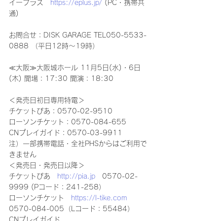
イープラス　
https://eplus.jp/
 (PC・携帯共
通)
お問合せ：DISK GARAGE TEL050-5533-
0888 （平日12時～19時）
≪大阪≫大阪城ホール 11月5日(水)・6日
(木) 開場：17:30 開演：18:30
＜発売日初日専用特電＞
チケットぴあ：0570-02-9510
ローソンチケット：0570-084-655
CNプレイガイド：0570-03-9911
注）一部携帯電話・全社PHSからはご利用で
きません
＜発売日・発売日以降＞
チケットぴあ　
http://pia.jp
　0570-02-
9999 (Pコード：241-258）
ローソンチケット　
https://l-tike.com
0570-084-005（Lコード：55484）
CNプレイガイド　