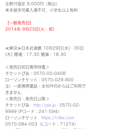
注釈付指定 9,000円（税込）
※未就学児童入場不可、小学生以上有料
【一般発売日】
2014年 9月23日(火・祝)
≪東京≫日本武道館 10月29日(水)・30日
(木) 開場：17:30 開演：18:30
＜発売日初日専用特電＞
チケットぴあ：0570-00-0408
ローソンチケット：0570-029-900
注）一部携帯電話・全社PHSからはご利用で
きません
＜発売日・発売日以降＞
チケットぴあ　
http://pia.jp
　0570-02-
9999 (Pコード：241-594）
ローソンチケット　
https://l-tike.com
0570-084-003（Lコード：71274）