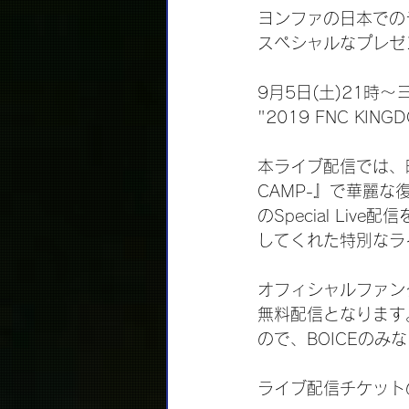
ヨンファの日本での
スペシャルなプレゼ
9月5日(土)21時～ヨ
"2019 FNC KIN
本ライブ配信では、昨年1
CAMP-』で華麗
のSpecial Li
してくれた特別なラ
オフィシャルファンクラ
無料配信となります
ので、BOICEの
ライブ配信チケット