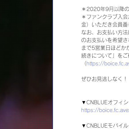
＊2020年9月以
＊ファンクラブ入会が
金）いただき会員番
なお、お支払い方法
のお支払いを希望さ
まで5営業日ほどか
続きについて」をご
（
https://boice.fc.a
ぜひお見逃しなく！
▼CNBLUEオフィ
https://boice.fc.ave
▼CNBLUEモバイル