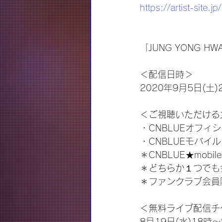
https://artist-site.j
「JUNG YONG HWA 
＜配信日時＞
2020年9月5日(土)
＜ご視聴いただける
・CNBLUEオフィ
・CNBLUEモバイル
＊CNBLUE★mo
＊どちらか１つでも
＊ファンクラブ会員
＜無料ライブ配信チ
8月19日(水)18