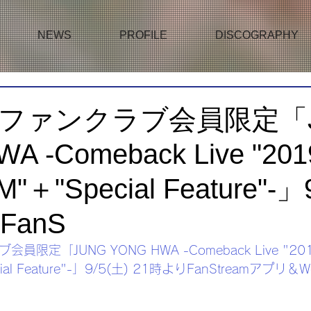
NEWS
PROFILE
DISCOGRAPHY
UEファンクラブ会員限定「
A -Comeback Live "20
"＋"Special Feature"-」
FanS
員限定「JUNG YONG HWA -Comeback Live "201
cial Feature"-」9/5(土) 21時よりFanStreamアプ