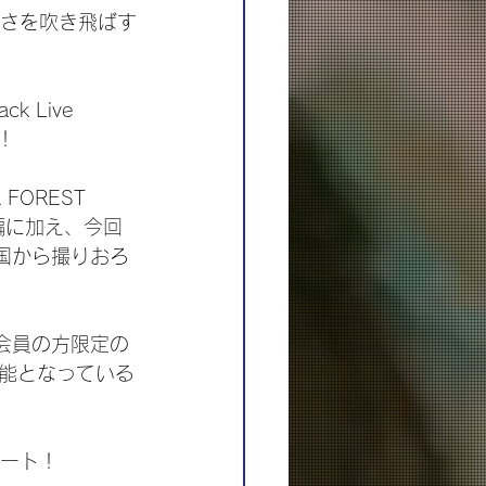
暑さを吹き飛ばす
 Live 
た！
FOREST 
編に加え、今回
本国から撮りおろ
e」会員の方限定の
能となっている
タート！