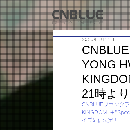
2020年8月11日
CNBL
YONG HW
KINGDOM
21時より
CNBLUEファンクラブ会
KINGDOM"＋"Spe
イブ配信決定！