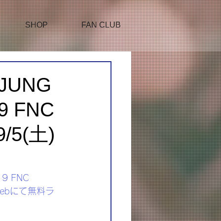
SHOP
FAN CLUB
JUNG
19 FNC
9/5(土)
9 FNC 
リ＆Webにて無料ラ