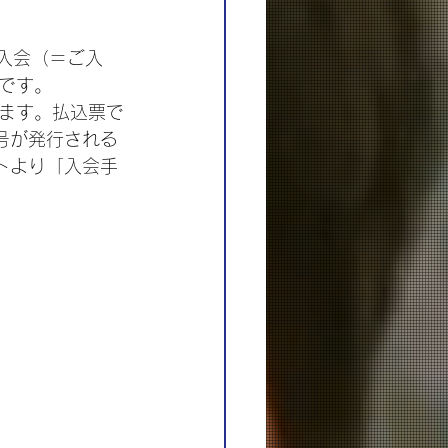
ご入会（＝ご入
です。
ます。払込票で
号が発行される
トより「入会手