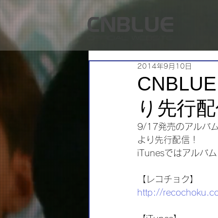
2014年9月10日
CNBLU
り先行配
9/17発売のアルバ
より先行配信！
iTunesではアル
【レコチョク】
http://recochoku