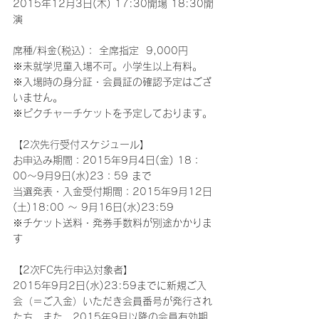
2015年12月3日(木) 17:30開場 18:30開
演
席種/料金(税込)： 全席指定  9,000円
※未就学児童入場不可。小学生以上有料。
※入場時の身分証・会員証の確認予定はござ
いません。
※ピクチャーチケットを予定しております。
【2次先行受付スケジュール】
お申込み期間：2015年9月4日(金) 18：
00～9月9日(水)23：59 まで
当選発表・入金受付期間：2015年9月12日
(土)18:00 ～ 9月16日(水)23:59
※チケット送料・発券手数料が別途かかりま
す
【2次FC先行申込対象者】
2015年9月2日(水)23:59までに新規ご入
会（＝ご入金）いただき会員番号が発行され
た方、また、2015年9月以降の会員有効期