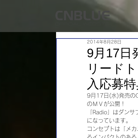
2014年8月28日
9月17
リードトラ
入応募特
9月17日(水)発売
のＭＶが公開！
「Radio」はダン
になっています。
コンセプトは「メカ
るインパクトのある