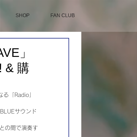
SHOP
FAN CLUB
AVE」
 & 購
る「Radio」
BLUEサウンド
との間で演奏す