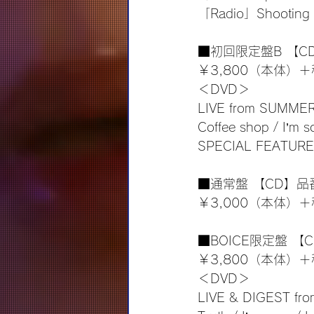
「Radio」Shooting 
■初回限定盤B 【CD
￥3,800（本体）＋
＜DVD＞
LIVE from SUMMER
Coffee shop / I’m s
SPECIAL FEATURE
■通常盤 【CD】品番
￥3,000（本体）＋
■BOICE限定盤 【C
￥3,800（本体）＋
＜DVD＞
LIVE & DIGEST from