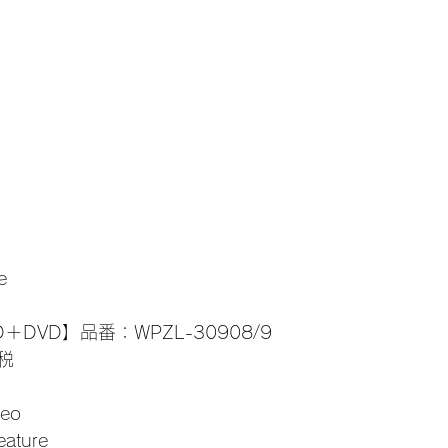
e
＋DVD】品番：WPZL-30908/9
税
deo
ature