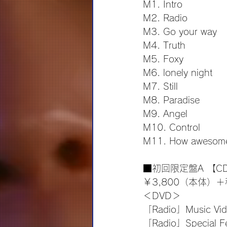
M1. Intro
M2. Radio
M3. Go your way
M4. Truth
M5. Foxy
M6. lonely night
M7. Still
M8. Paradise
M9. Angel
M10. Control
M11. How awesom
■初回限定盤A 【CD
￥3,800（本体）＋
＜DVD＞
「Radio」Music Vi
「Radio」Special Fe