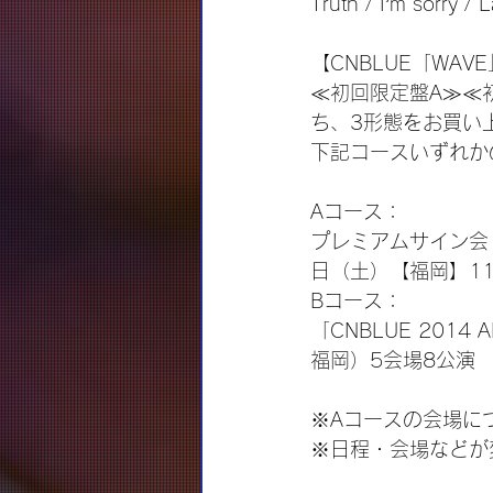
Truth / I’m sorry / 
【CNBLUE「WA
≪初回限定盤A≫≪
ち、3形態をお買い
下記コースいずれか
Aコース：
プレミアムサイン会　
日（土）【福岡】11
Bコース：
「CNBLUE 201
福岡）5会場8公演　
※Aコースの会場に
※日程・会場などが