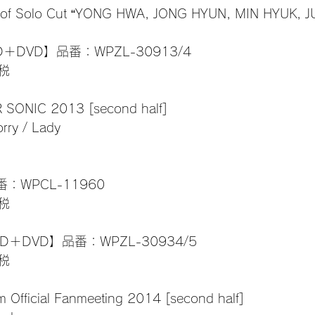
of Solo Cut “YONG HWA, JONG HYUN, MIN HYUK, J
＋DVD】品番：WPZL-30913/4
税
 SONIC 2013 [second half]
orry / Lady
：WPCL-11960
税
D＋DVD】品番：WPZL-30934/5
税
 Official Fanmeeting 2014 [second half]