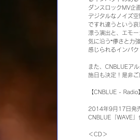
ダンスロックMV企
デジタルなノイズ空
ですれ違うという哀
漂う演出と、エモーシ
気に沿う“儚さと力強
感じられるインパク
また、CNBLUEア
施日も決定！是非ご
【CNBLUE - Radio】
2014年9月17日
CNBLUE「WAVE
＜CD＞