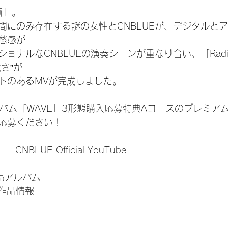
画」。
間にのみ存在する謎の女性とCNBLUEが、デジタルと
愁感が
ョナルなCNBLUEの演奏シーンが重なり合い、「Rad
さ”が
トのあるMVが完成しました。
ルバム「WAVE」3形態購入応募特典Aコースのプレミア
応募ください！
　CNBLUE Official YouTube
発売アルバム
」作品情報