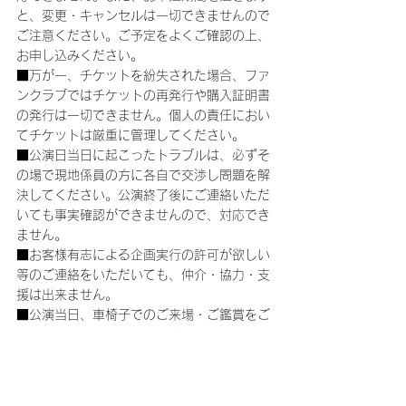
と、変更・キャンセルは一切できませんので
ご注意ください。ご予定をよくご確認の上、
お申し込みください。
■万が一、チケットを紛失された場合、ファ
ンクラブではチケットの再発行や購入証明書
の発行は一切できません。個人の責任におい
てチケットは厳重に管理してください。
■公演日当日に起こったトラブルは、必ずそ
の場で現地係員の方に各自で交渉し問題を解
決してください。公演終了後にご連絡いただ
いても事実確認ができませんので、対応でき
ません。
■お客様有志による企画実行の許可が欲しい
等のご連絡をいただいても、仲介・協力・支
援は出来ません。
■公演当日、車椅子でのご来場・ご鑑賞をご
希望される方は、チケットが入手出来次第、
チケット券面に記載されている【お問い合わ
せ先】に直接ご連絡をお願いいたします。
■公演中止・延期の場合の旅費・交通費など