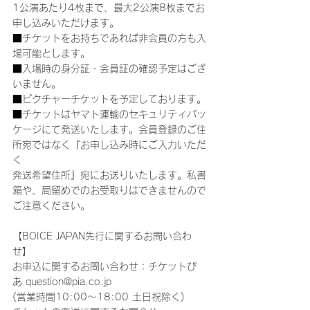
1公演あたり4枚まで、最大2公演8枚までお
申し込みいただけます。
■チケットをお持ちであれば非会員の方も入
場可能とします。
■入場時の身分証・会員証の確認予定はござ
いません。
■ピクチャーチケットを予定しております。
■チケットはヤマト運輸のセキュリティパッ
ケージにて発送いたします。会員登録のご住
所宛ではなく『お申し込み時にご入力いただ
く
発送希望住所』宛にお送りいたします。私書
箱や、局留めでのお受取りはできませんので
ご注意ください。
【BOICE JAPAN先行に関するお問い合わ
せ】
お申込に関するお問い合わせ：チケットぴ
あ question@pia.co.jp
(営業時間10:00～18:00 土日祝除く)