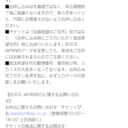
す。
■お申し込みは先着順ではなく、申込期間終
了後に抽選となりますので、焦らずゆっくり
と、内容にお間違えのないようお申し込みく
ださい。
■チケットは『会員登録のご住所』宛ではな
く、『お申し込み時にご入力いただく発送希
望住所』宛にお送りいたします。BOICE 
JAPANのデータを変更しても、発送先ご住所
には反映されませんのでご注意ください。
■発送希望住所の郵便番号・番地抜け等、入
力ミスが大変多くなっております。お申込み
完了ボタンを押す前に、必ず入力データの見
直しをお願いいたします。
【BOICE JAPAN先行に関するお問い合わ
せ】
お申込に関するお問い合わせ：チケットぴ
あ 
question@pia.co.jp
　(営業時間10:00～
18:00 土日祝除く)
チケットの発送に関するお問合せ：