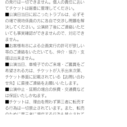
の発行は一切できません。個人の責任におい
てチケットは厳重に管理してください。
■公演日当日に起こったトラブルは、必ずそ
の場で現地係員の方に各自で交渉し問題を解
決してください。公演終了後にご連絡いただ
いても事実確認ができませんので、対応でき
ません。
■お客様有志による企画実行の許可が欲しい
等のご連絡をいただいても、仲介・協力・支
援は出来ません。
■公演当日、車椅子でのご来場・ご鑑賞をご
希望される方は、チケットが入手出来次第、
チケット券面に記載されている【お問い合わ
せ先】に直接ご連絡をお願いいたします。
■公演中止・延期の場合の旅費・交通費など
は保証いたしかねます。
■チケットは、理由を問わず第三者に転売す
る行為は一切禁止されています。また、転売
のために第三者に提供する行為も禁止されて
います。
■購入されたチケットの転売、または転売を