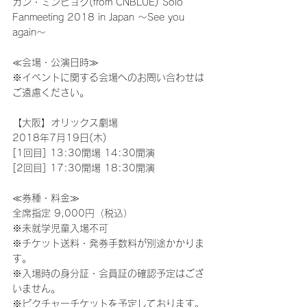
カン・ミンヒョク(from CNBLUE) Solo 
Fanmeeting 2018 in Japan ～See you 
again～
≪会場・公演日時≫
※イベントに関する会場へのお問い合わせは
ご遠慮ください。
【大阪】オリックス劇場
2018年7月19日(木)
[1回目] 13:30開場 14:30開演
[2回目] 17:30開場 18:30開演
≪券種・料金≫
全席指定 9,000円（税込）
※未就学児童入場不可
※チケット送料・発券手数料が別途かかりま
す。
※入場時の身分証・会員証の確認予定はござ
いません。
※ピクチャーチケットを予定しております。