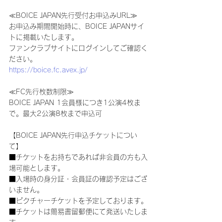
≪BOICE JAPAN先行受付お申込みURL≫
お申込み期間開始時に、BOICE JAPANサイ
トに掲載いたします。
ファンクラブサイトにログインしてご確認く
ださい。
https://boice.fc.avex.jp/
≪FC先行枚数制限≫
BOICE JAPAN 1会員様につき1公演4枚ま
で。最大2公演8枚まで申込可
【BOICE JAPAN先行申込チケットについ
て】
■チケットをお持ちであれば非会員の方も入
場可能とします。
■入場時の身分証・会員証の確認予定はござ
いません。
■ピクチャーチケットを予定しております。
■チケットは簡易書留郵便にて発送いたしま