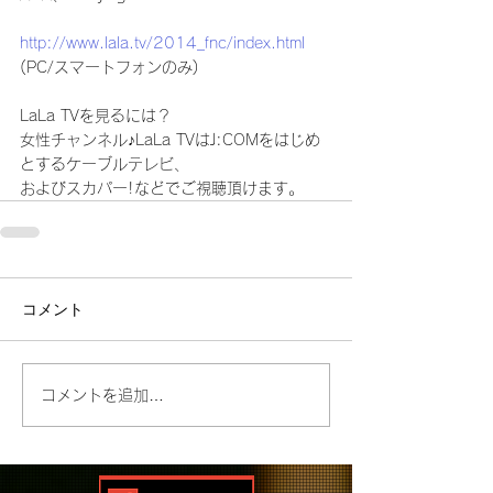
http://www.lala.tv/2014_fnc/index.html
(PC/スマートフォンのみ)
LaLa TVを見るには？
女性チャンネル♪LaLa TVはJ:COMをはじめ
とするケーブルテレビ、
およびスカパー!などでご視聴頂けます。
コメント
コメントを追加…