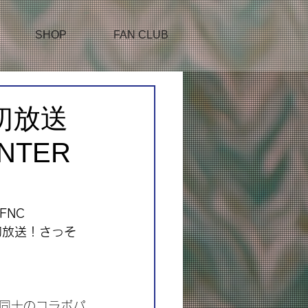
SHOP
FAN CLUB
V初放送
NTER
！
NC 
V初放送！さっそ
同士のコラボパ