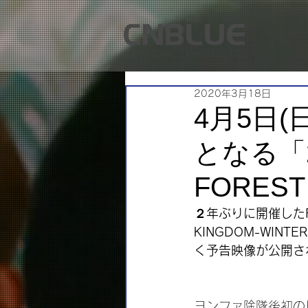
2020年3月18日
4月5日(
となる「20
FORES
２年ぶりに開催したF
KINGDOM-WIN
く予告映像が公開さ
ヨンファ除隊後初の