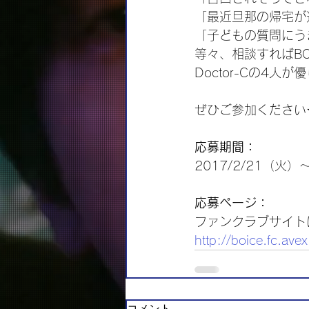
「最近旦那の帰宅が
「子どもの質問にう
等々、相談すればB
Doctor-Cの4
ぜひご参加ください
応募期間：
2017/2/21（火）
応募ページ：
ファンクラブサイト
http://boice.fc.avex
コメント