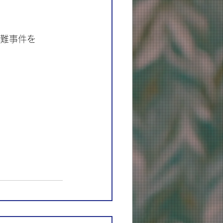
い難事件を
。