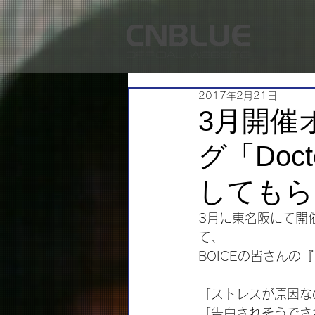
2017年2月21日
3月開催
グ「Doc
してもら
3月に東名阪にて開催される
て、
BOICEの皆さん
「ストレスが原因な
「告白されそうでさ