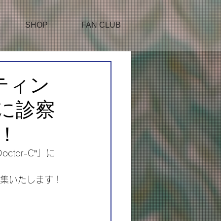
SHOP
FAN CLUB
ティン
ーに診察
！
octor-C”」に
募集いたします！