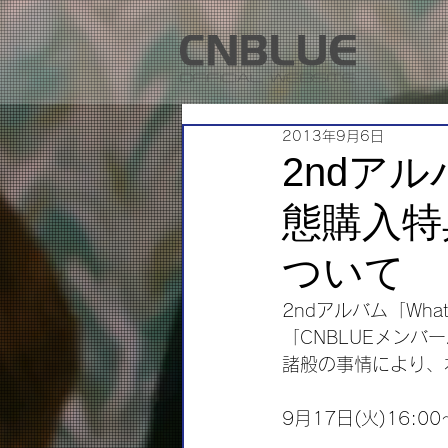
2013年9月6日
2ndアルバ
態購入特
ついて
2ndアルバム「What
「CNBLUEメンバ
諸般の事情により、
9月17日(火)16:00