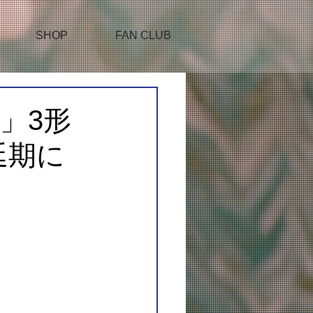
SHOP
FAN CLUB
n?」3形
延期に