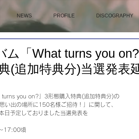
NEWS
PROFILE
DISCOGRAPHY
ム「What turns you o
典(追加特典分)当選発表
 turns you on?」3形態購入特典(追加特典分)の
ー思い出の場所に150名様ご招待！」に関して、
本日予定しておりました当選発表を
～17:00頃