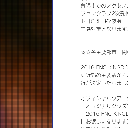
幕張までのアクセス
ファンクラブ2次受
ト「CREEPY夜会」や
抽選対象となります
☆☆各主要都市・関
2016 FNC KING
東近郊の主要駅から
行が決定いたしまし
オフィシャルツアー
・オリジナルグッズ
・2016 FNC KIN
日お渡しになります