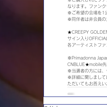
なります。ファンク
※ご希望の会場を1
※同伴者は非会員の
★CREEPY GOLDE
サイン入りOFFIC
各アーティストファン
※Primadonna Jap
CNBLUE★mob
※当選者の方には、
※詳細に関しまして
ただいてもお答えい