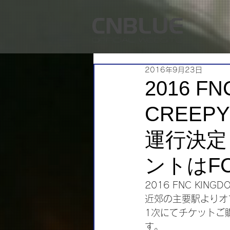
2016年9月23日
2016 FN
CREEP
運行決定
ントはF
2016 FNC KING
近郊の主要駅よりオ
1次にてチケットご
す。