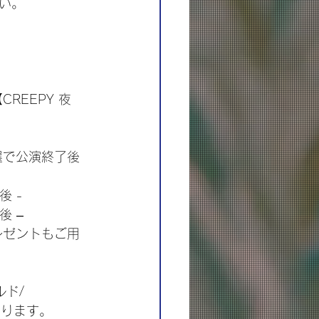
い。
REEPY 夜
選で公演終了後
後 -
後 –
レゼントもご用
ルド/ 
なります。