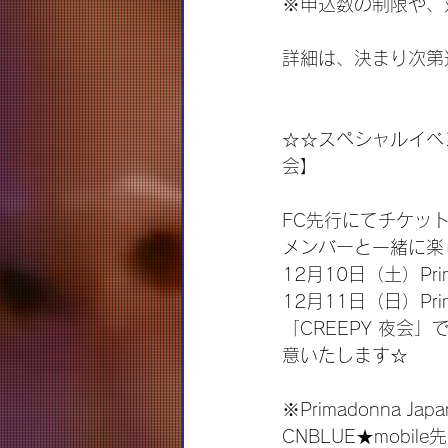
※申込数の制限や、
詳細は、決まり次第
☆☆スペシャルイベ
会】
FC先行にてチケッ
メンバーと一緒に楽し
12月10日（土）Prim
12月11日（日）Prim
「CREEPY 夜
意いたします☆
※Primadonna Jap
CNBLUE★mob