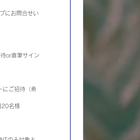
ブにお問合せい
招待or直筆サイン
シートにご招待（希
0組20名様
ENTのみ対象と