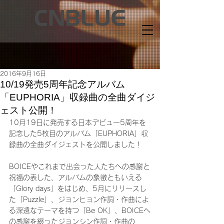
2016年9月16日
10/19発売5周年記念アルバム
「EUPHORIA」収録曲の全曲ダイジ
ェスト公開！
10月19日に発売する日本デビュー5周年を
記念した5枚目のアルバム「EUPHORIA」収
録曲の全曲ダイジェストを公開しました！
BOICEやこれまで出会った人たちへの感謝と
祝福の表した、アルバムの象徴ともいえる
「Glory days」をはじめ、5月にリリースし
た「Puzzle」、ジョンヒョン作詞・作曲によ
る深遠なテーマを持つ「Be OK」、BOICEへ
の感謝を綴ったジョンシン作詞・作曲の