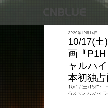
2020年10月14日
10/17
画『P1
ャルハイ
本初独占
10/17(土)18
るスペシャルハイラ