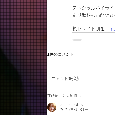
スペシャルハイライト
より無料独占配信さ
視聴サイトURL：
ht
1件のコメント
コメントを追加…
並び替え：
最新順
sabrina collins
2025年3月31日