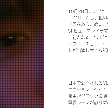
10月28日にデビュ
『P1H：新しい世
世界を救うために、
SFヒューマンドラ
上初となる、”デビ
ンファ、チョン・ヘイ
トが出演し大きな話
日本で公開される約2
ァやチョン・ヘイン
街中がパニックに陥
重要シーンが散りば