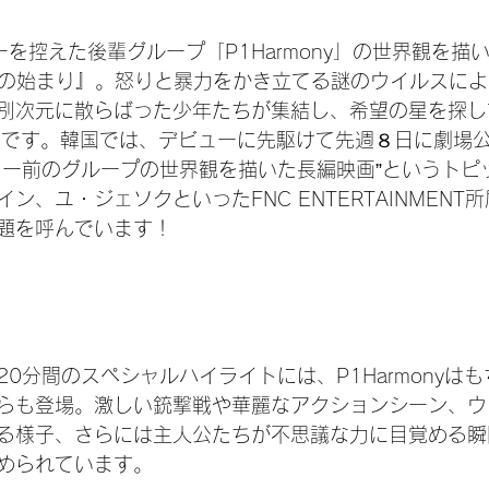
ーを控えた後輩グループ「P1Harmony」の世界観を描
界の始まり』。怒りと暴力をかき立てる謎のウイルスに
別次元に散らばった少年たちが集結し、希望の星を探し
マです。韓国では、デビューに先駆けて先週８日に劇場公開
ュー前のグループの世界観を描いた長編映画”というトピ
ン、ユ・ジェソクといったFNC ENTERTAINMENT
題を呼んでいます！
0分間のスペシャルハイライトには、P1Harmonyは
らも登場。激しい銃撃戦や華麗なアクションシーン、ウ
る様子、さらには主人公たちが不思議な力に目覚める瞬
められています。