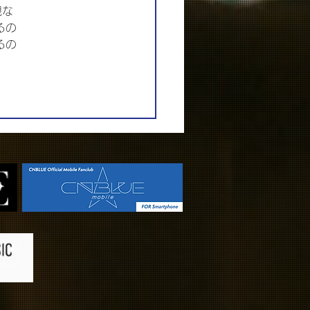
観な
るの
るの