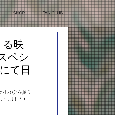
SHOP
FAN CLUB
演する映
スペシ
」にて日
より20分を越え
定しました!!