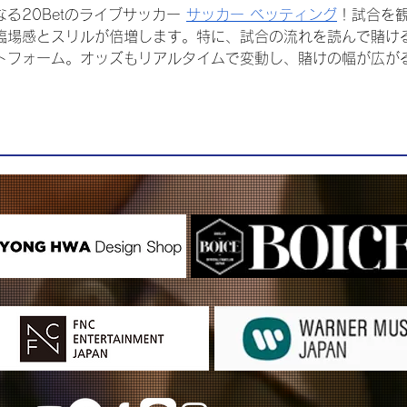
る20Betのライブサッカー 
サッカー ベッティング
！試合を
臨場感とスリルが倍増します。特に、試合の流れを読んで賭け
トフォーム。オッズもリアルタイムで変動し、賭けの幅が広が