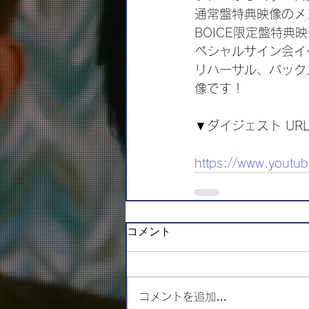
通常盤特典映像のメ
BOICE限定盤特典
ペシャルサイン会イ
リハーサル、バック
像です！
▼ダイジェスト UR
https://www.yout
コメント
コメントを追加…