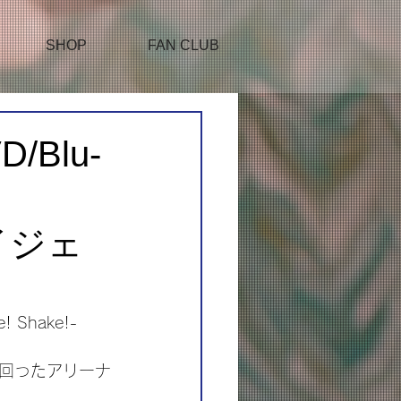
SHOP
FAN CLUB
/Blu-
ダイジェ
 Shake!- 
と回ったアリーナ
！