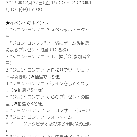
2019年12月27日(金)15:00 ～ 2020年1
月10日(金)17:00
★イベントのポイント
1."ジョン･ヨンファ"のスペシャルトークシ
ョー
－"ジョン･ヨンファ"と一緒にゲーム＆抽選
によるプレゼント贈呈 (10名様)
2."ジョン･ヨンファ"と1:1握手会(参加者全
員)
3."ジョン･ヨンファ"と自撮りでツーショッ
ト写真撮影 (※抽選で5名様)
4."ジョン･ヨンファ"がサインをしてくれま
す (※抽選で5名様)
5."ジョン･ヨンファ"からのプレゼントの贈
呈 (※抽選で3名様)
6."ジョン･ヨンファ"ミニコンサート(6曲)！
7."ジョン･ヨンファ"フォトタイム ！
8.ミュージックビデオ及び未公開映像の上映
♪