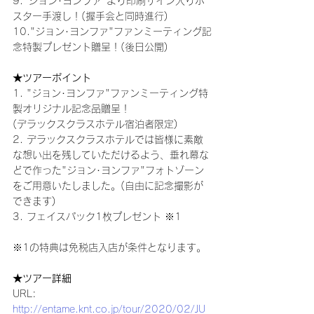
9."ジョン･ヨンファ"より印刷サイン入りポ
スター手渡し！(握手会と同時進行)
10."ジョン･ヨンファ"ファンミーティング記
念特製プレゼント贈呈！(後日公開) 
★ツアーポイント
1. "ジョン･ヨンファ"ファンミーティング特
製オリジナル記念品贈呈！
(デラックスクラスホテル宿泊者限定) 
2. デラックスクラスホテルでは皆様に素敵
な想い出を残していただけるよう、垂れ幕な
どで作った"ジョン･ヨンファ"フォトゾーン
をご用意いたしました。(自由に記念撮影が
できます) 
3. フェイスパック1枚プレゼント ※1
※1の特典は免税店入店が条件となります。 
★ツアー詳細
URL: 
http://entame.knt.co.jp/tour/2020/02/JU