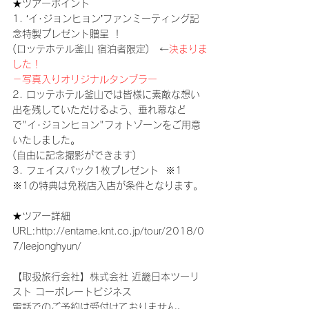
★ツアーポイント
1. ‘イ･ジョンヒョン’ファンミーティング記
念特製プレゼント贈呈 ！
(ロッテホテル釜山 宿泊者限定)　←
決まりま
した！
－写真入りオリジナルタンブラー
2. ロッテホテル釜山では皆様に素敵な想い
出を残していただけるよう、垂れ幕など
で"イ･ジョンヒョン"フォトゾーンをご用意
いたしました。
(自由に記念撮影ができます) 
3. フェイスパック1枚プレゼント  ※1
※1の特典は免税店入店が条件となります。 
★ツアー詳細
URL:
http://entame.knt.co.jp/tour/2018/0
7/leejonghyun/
【取扱旅行会社】株式会社 近畿日本ツーリ
スト コーポレートビジネス
電話でのご予約は受付けておりません。