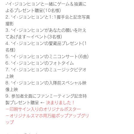
-‘イ･ジョンヒョン’と一緒にゲーム＆抽選に
よるプレゼント贈呈(10名様)
2. ‘イ･ジョンヒョン’と1:1握手会と記念写真
撮影
3. ‘イ･ジョンヒョン’があなたの願いを叶え
てあげます～イベント(3名様)
4. ‘イ･ジョンヒョン’の愛蔵品プレゼント(1
名様)
5. ‘イ･ジョンヒョン’のミニコンサート(6曲)
6. ‘イ･ジョンヒョン’のフォトタイム
7. ‘イ･ジョンヒョン’のミュージックビデオ
上映
8. ‘イ･ジョンヒョン’の入隊前スペシャル映
像上映
9. 参加者全員にファンミーティング記念特
製プレゼント贈呈 ← 
決まりました！
－印刷サイン入りのオリジナルポスター
－オリジナルスマホ用万能ポップアップグリ
ップ