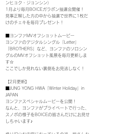
ンヒョク・ジョンシン）
1月より毎月BOICEガラポン抽選会開催！
見事正解した方の中から抽選で世界に1枚だ
けのチェキを毎月プレゼント！
■ヨンファMVオフショットムービー
ヨンファのデジタルシングル「Letter」
「BROTHERS」など、ヨンファのソロシン
グルのMVオフショット風景を毎月更新しま
す☆
ここでしか見れない裏側をお見逃しなく！
【2月更新】
■JUNG YONG HWA「Winter Holiday」in 
JAPAN
ヨンファスペシャルムービーを公開！
なんと、ヨンファがプライベートで行った、
スノボの様子をBOICEの皆さんだけにお見せ
しちゃいます♪