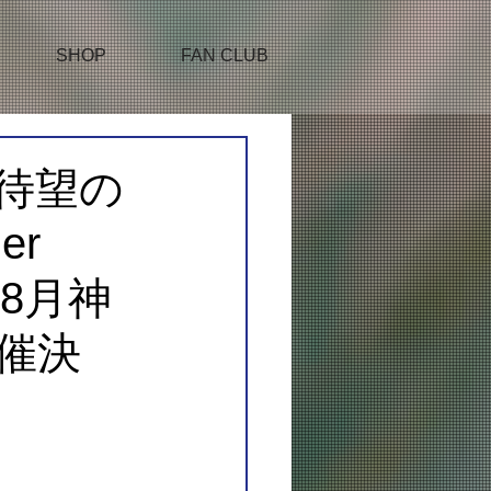
SHOP
FAN CLUB
)待望の
er
！8月神
催決