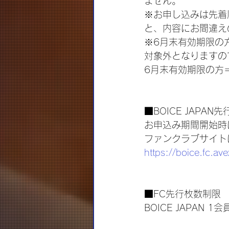
ません。
※お申し込みは先着
と、内容にお間違え
※6月末有効期限の
対象外となりますの
6月末有効期限の方
■BOICE JAPAN
お申込み期間開始時に
ファンクラブサイト
https://boice.fc.ave
■FC先行枚数制限
BOICE JAPAN