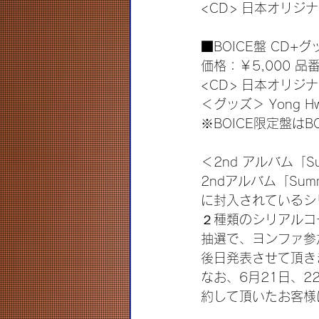
<CD> 日本オリジナ
■BOICE盤 CD+グ
価格：￥5,000 品番
<CD> 日本オリジナ
＜グッズ＞ Yong H
※BOICE限定盤は
＜2nd アルバム「Su
2ndアルバム「Sum
に封入されているシ
２種類のシリアルコ
抽選で、ヨンファ参
後日発表させて頂き
なお、6月21日、2
約して頂いたお客様