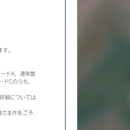
）
ます。
ルコードA、通常盤
ードCのうち、
詳細については
場で本作をご予