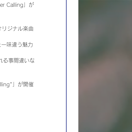
Calling」が
オリジナル楽曲
また一味違う魅力
れる事間違いな
lling"」が開催
！