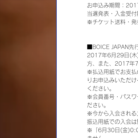
お申込み期間：2017年
当選発表・入金受付期間：
※チケット送料・発
■BOICE JAPAN
2017年6月29日
方、また、2017
※払込用紙でお支払の
りお申込みいただけ
ください。
※会員番号・パスワ
ださい。
※今から入会される
振込用紙での入会は
※「6月30日(金)