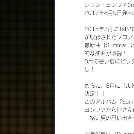
ジョン・ヨンファ(fro
2017年8月9日発
2015年3月に1s
が収録されたソロア
最新曲「Summer
的な楽曲が収録！
8月の暑い夏にピッ
し！
さらに、8月に「JUNG 
決定！！
このアルバム「Summ
ヨンファから皆さん
一緒に夏の思い出を