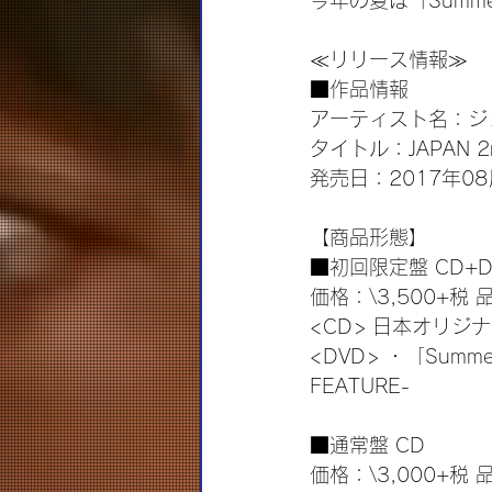
今年の夏は「Summe
≪リリース情報≫
■作品情報
アーティスト名：ジョン
タイトル：JAPAN 2nd
発売日：2017年08
【商品形態】
■初回限定盤 CD+D
価格：\3,500+税 品
<CD> 日本オリジナ
<DVD> ・「Summer 
FEATURE-
■通常盤 CD
価格：\3,000+税 品