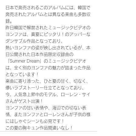
日本で発売されるこのアルバムには、韓国で
発売されたアルバムとは異なる楽曲も多数収
録。
昨日韓国で解禁されたミュージックビデオの
ヨンファは、真夏にピッタリ！のアッパーな
ダンサブル作品となっており、
熱いヨンファの姿が映し出されているが、本
日公開された日本作品限定収録曲の
「Summer Dream」のミュージックビデオ
は、全く別のヨンファの魅力が詰まった作品
となっています！
楽曲に寄り添った、ひと夏の甘く、切なく、
儚いラブストーリー仕立てとなっており、
今、人気急上昇中のモデル、ローレン・サイ
さんがゲスト出演！
ヨンファの甘い表情や、海辺での切ない表
情、またヨンファとローレンさんが子供の様
にはしゃぐシーンも必見です！
この夏の胸キュン作品間違いなし！