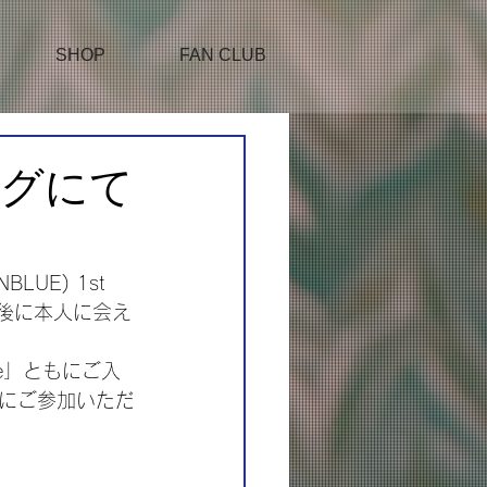
SHOP
FAN CLUB
ングにて
UE) 1st 
て、終演後に本人に会え
le」ともにご入
にご参加いただ