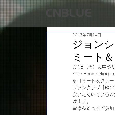
2017年7月14日
ジョンシ
ミート＆
7/18（火）に中野サ
Solo Fanmeetin
る「ミート＆グリー
ファンクラブ「BOI
会いただいているＷ
けます。
皆様ふるってご参加