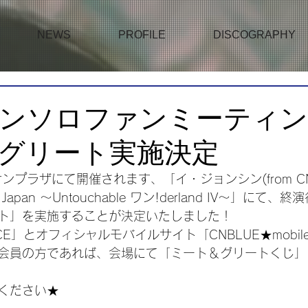
NEWS
PROFILE
DISCOGRAPHY
ンソロファンミーティ
グリート実施決定
ンプラザにて開催されます、「イ・ジョンシン(from CNBL
g in Japan ～Untouchable ワン!derland IV～」に
ト」を実施することが決定いたしました！
CE」とオフィシャルモバイルサイト「CNBLUE★mobi
会員の方であれば、会場にて「ミート＆グリートくじ」
ください★