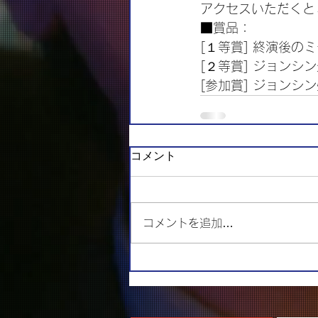
アクセスいただくと
■賞品：
[１等賞] 終演後の
[２等賞] ジョンシ
[参加賞] ジョンシ
コメント
コメントを追加…