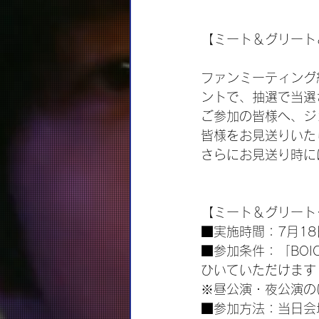
【ミート＆グリート
ファンミーティング
ントで、抽選で当選
ご参加の皆様へ、ジ
皆様をお見送りいた
さらにお見送り時に
【ミート＆グリート
■実施時間：7月1
■参加条件：「BOI
ひいていただけます
※昼公演・夜公演の
■参加方法：当日会