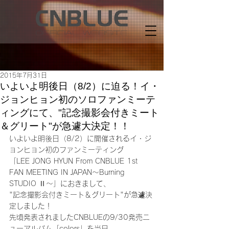
2015年7月31日
いよいよ明後日（8/2）に迫る！イ・
ジョンヒョン初のソロファンミーテ
ィングにて、"記念撮影会付きミート
＆グリート"が急遽大決定！！
いよいよ明後日（8/2）に開催されるイ・ジ
ョンヒョン初のファンミーティング
「LEE JONG HYUN From CNBLUE 1st 
FAN MEETING IN JAPAN～Burning 
STUDIO Ⅱ～」におきまして、
"記念撮影会付きミート＆グリート"が急遽決
定しました！
先頃発表されましたCNBLUEの9/30発売ニ
ューアルバム「colors」を当日、