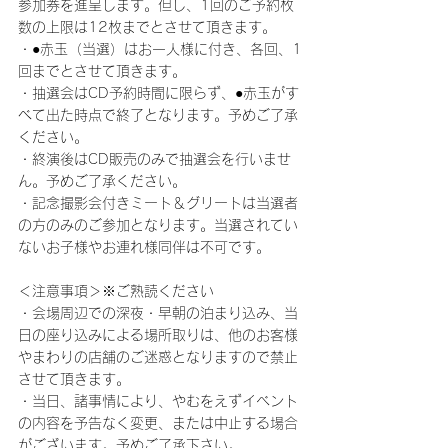
参加券を進呈します。但し、1回のご予約枚
数の上限は12枚までとさせて頂きます。
・●赤玉（当選）はお一人様に付き、各回、1
回までとさせて頂きます。
・抽選会はCD予約時間に限らず、●赤玉がす
べて出た時点で終了となります。予めご了承
ください。
・終演後はCD販売のみで抽選会を行いませ
ん。予めご了承ください。
・記念撮影会付きミート＆グリートは当選者
の方のみのご参加となります。当選されてい
ないお子様やお連れ様同伴は不可です。
＜注意事項＞※ご熟読ください
・会場周辺での深夜・早朝の泊まり込み、当
日の座り込みによる場所取りは、他のお客様
やまわりの店舗のご迷惑となりますので禁止
させて頂きます。
・当日、諸事情により、やむをえずイベント
の内容を予告なく変更、または中止する場合
がございます。予めご了承下さい。