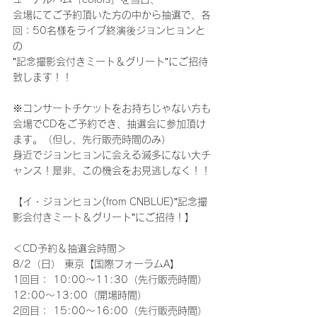
会場にてご予約頂いた方の中から抽選で、各
回：50名様をライブ終演後ジョンヒョンと
の
”記念撮影会付きミート＆グリート”にご招待
致します！！
※コンサートチケットをお持ちじゃない方も
会場でCDをご予約でき、抽選会に参加頂け
ます。（但し、先行販売時間のみ）
身近でジョンヒョンに会える滅多にない大チ
ャンス！是非、この機会をお見逃しなく！！
【イ・ジョンヒョン(from CNBLUE)”記念撮
影会付きミート＆グリート”にご招待！】
＜CD予約＆抽選会時間＞
8/2（日） 東京【国際フォーラムA】
1回目： 10:00～11:30（先行販売時間）
12:00～13:00（開場時間）
2回目： 15:00～16:00（先行販売時間）