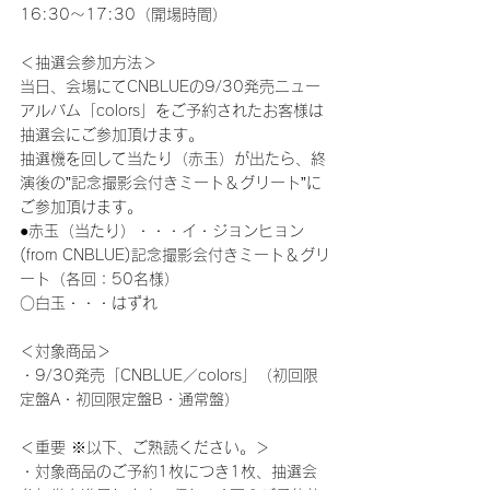
16:30～17:30（開場時間）
＜抽選会参加方法＞
当日、会場にてCNBLUEの9/30発売ニュー
アルバム「colors」をご予約されたお客様は
抽選会にご参加頂けます。
抽選機を回して当たり（赤玉）が出たら、終
演後の”記念撮影会付きミート＆グリート”に
ご参加頂けます。
●赤玉（当たり）・・・イ・ジョンヒョン
(from CNBLUE)記念撮影会付きミート＆グリ
ート（各回：50名様）
○白玉・・・はずれ
＜対象商品＞
・9/30発売「CNBLUE／colors」（初回限
定盤A・初回限定盤B・通常盤）
＜重要 ※以下、ご熟読ください。＞
・対象商品のご予約1枚につき1枚、抽選会