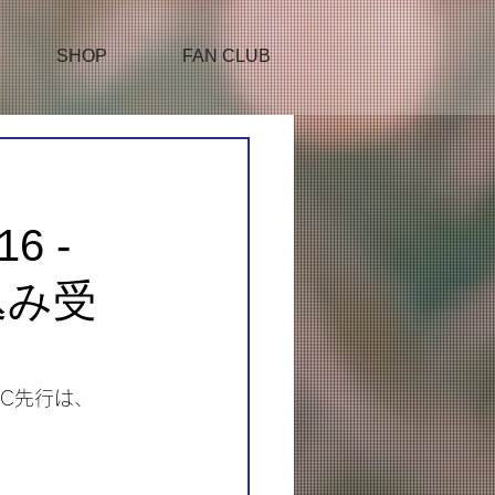
SHOP
FAN CLUB
6 -
し込み受
-」FC先行は、