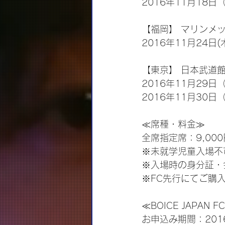
2016年11月18日
【福岡】 マリンメ
2016年11月24日(
【東京】 日本武道
2016年11月29日
2016年11月30日
≪席種・料金≫
全席指定席：9,00
※未就学児童入場不
※入場時の身分証・
※FC先行にてご購
≪BOICE JAPAN
お申込み期間：2016年