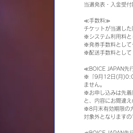
当選発表・入金受付期間
≪手数料≫
チケットが当選した
※システム利用料と
※発券手数料として
※配送手数料として
≪BOICE JAPA
※「9月12日(月)
ません。
※お申し込みは先着
と、内容にお間違え
※8月末有効期限の
対象外となりますの
≪BOICE JAPA