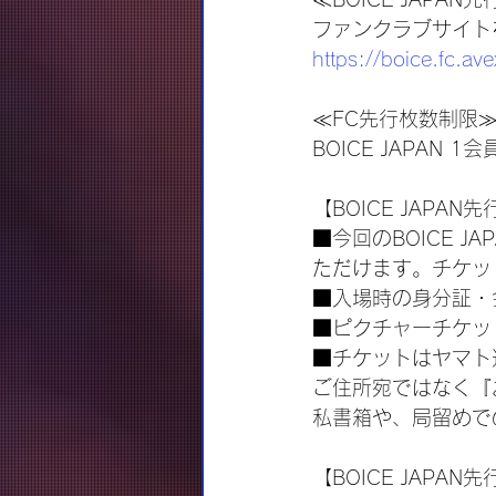
ファンクラブサイト
https://boice.fc.ave
≪FC先行枚数制限
BOICE JAPAN
【BOICE JAPA
■今回のBOICE 
ただけます。チケッ
■入場時の身分証・
■ピクチャーチケッ
■チケットはヤマト
ご住所宛ではなく『
私書箱や、局留めで
【BOICE JAPA