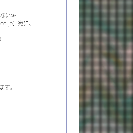
かない≫
co.jp】宛に、
）
ます。