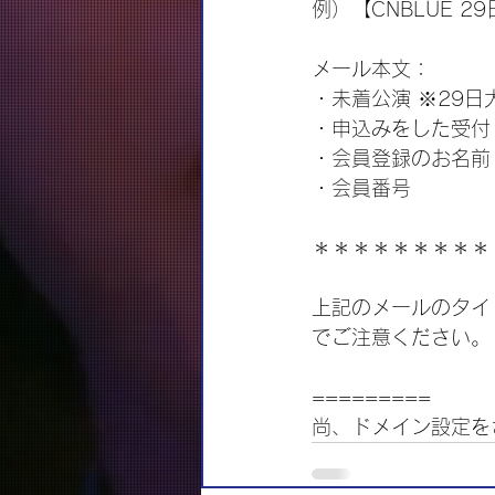
例）【CNBLUE 
メール本文：
・未着公演 ※29日大
・申込みをした受付
・会員登録のお名前
・会員番号
＊＊＊＊＊＊＊＊＊
上記のメールのタイ
でご注意ください。
=========
尚、ドメイン設定をされ