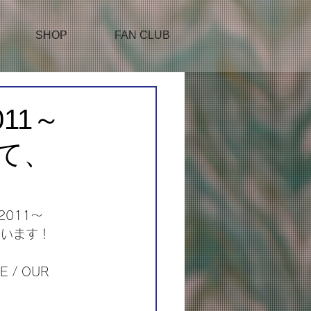
SHOP
FAN CLUB
011～
して、
2011～
行います！
/ OUR 