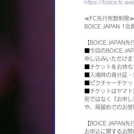
https://boice.fc.ave
≪FC先行枚数制限
BOICE JAPAN
【BOICE JAPA
■今回のBOICE 
申し込みいただけま
■チケットをお持ち
■入場時の身分証・
■ピクチャーチケッ
■チケットはヤマト
宛ではなく『お申し
や、局留めでのお受
【BOICE JAPA
お申込に関するお問い合わ