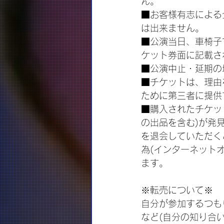
ん。
■お客様有志による
は出来ません。
■公演当日、車椅子
ケット券面に記載さ
■公演中止・延期の
■チケットは、理由
ために第三者に提供
■購入されたチケッ
の出品を含む)が発
を退会していただく
為(インターネット
ます。
※転売について※
自分が参加するつも
など(自分の知り合