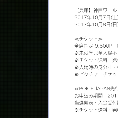
【兵庫】神戸ワール
2017年10月7日(土
2017年10月8日(日
≪チケット≫
全席指定 9,500円
※未就学児童入場不
※チケット送料・発
※入場時の身分証・
※ピクチャーチケッ
≪BOICE JAPAN
お申込み期間：2017年
当選発表・入金受付期間：
※チケット送料・発