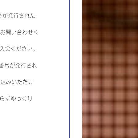
番号が発行された
。
へお問い合わせく
入会ください。
員番号が発行され
申込みいただけ
らずゆっくり