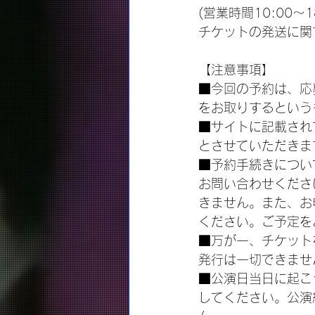
(営業時間10:00～1
チケットの発送に関するお問
【注意事項】
■今回の予約は、応
をお取りするという
■サイトに記載され
とさせていただきま
■予約手続きについ
お問い合わせくださ
きません。また、お
ください。ご予定を
■万が一、チケット
発行は一切できませ
■公演日当日に起こ
してください。公演