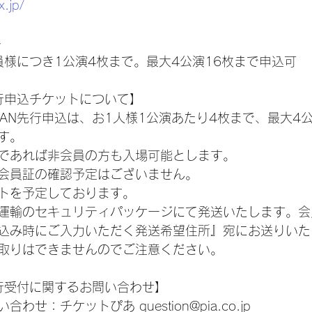
x.jp/
≫
 1会員様につき1公演4枚まで。最大4公演16枚まで申込可
N先行申込チケットについて】
JAPAN先行申込は、お1人様1公演あたり4枚まで、最大4
す。
であれば非会員の方も入場可能とします。
会員証の確認予定はございません。
トを予定しております。
運輸のセキュリティパッケージにて発送いたします。会
込み時にご入力いただく発送希望住所』宛にお送りいた
取りはできませんのでご注意ください。
N先行受付に関するお問い合わせ】
せ：チケットぴあ question@pia.co.jp