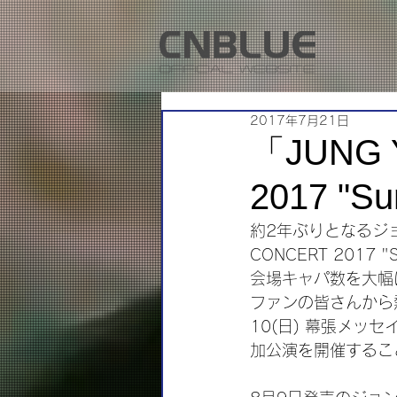
2017年7月21日
「JUNG 
2017 "
約2年ぶりとなるジョン
CONCERT 2017 "
会場キャパ数を大幅
ファンの皆さんから熱
10(日) 幕張メッ
加公演を開催するこ