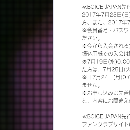
≪BOICE JAPA
2017年7月23日
方、また、2017
※会員番号・パスワ
ださい。
※今から入会される
振込用紙での入会は
※7月19日(水)0
た方は、7月25日(
※「7月24日(月)
ません。
※お申し込みは先着
と、内容にお間違え
≪BOICE JAPA
ファンクラブサイト