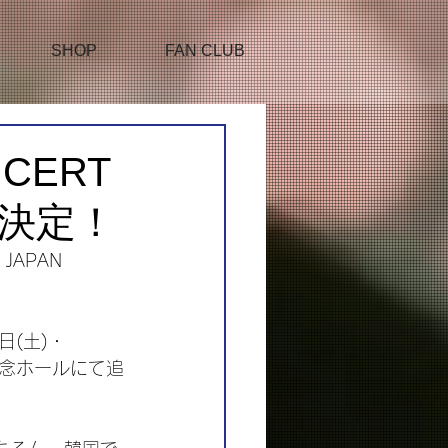
SHOP
FAN CLUB
NCERT
公演決定！
APAN 
(土)・
ド記念ホールにて追