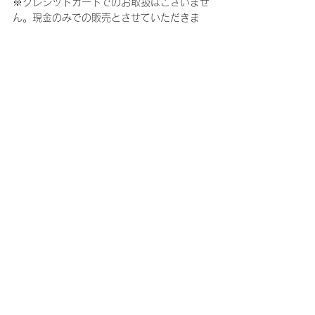
※クレジットカードでのお取扱はございませ
ん。現金のみでの販売とさせていただきま
す。
※販売するグッズは、変更となる場合がござ
います。
※会場にてご購入された商品のサイズや色の
交換返品、商品やお釣り銭の返金はいかなる
場合でも受け付けておりません。また、商品
やお釣り銭の受取忘れが多発しております。
ご購入後は対応できませんので、お客様と販
売員で必ずご購入時にご確認ください。
※会場でご購入されたグッズにおきまして不
良があった方はinfo@fncent.co.jp までご連
絡いただけますよう、お願い申し上げます。
不良対応受付期間は全公演終了後より一ヶ月
とさせていただきます。各自商品のご確認を
お願いいたします。 