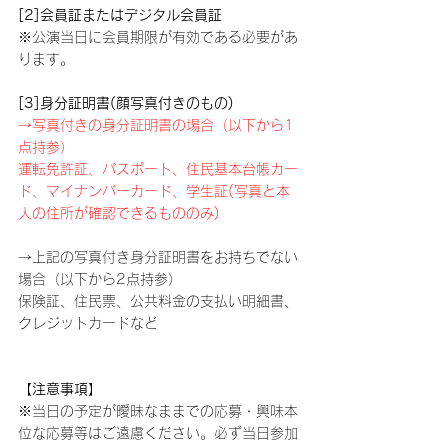
[2]会員証またはデジタル会員証
※公演当日に会員期限が有効である必要があ
ります。
[3]身分証明書(顔写真付きのもの)
→写真付きの身分証明書の場合（以下から1
点持参）
運転免許証、パスポート、住民基本台帳カー
ド、マイナンバーカード、学生証(写真と本
人の住所が確認できるもののみ)
→上記の写真付き身分証明書をお持ちでない
場合（以下から2点持参）
保険証、住民票、公共料金の支払い明細書、
クレジットカードなど
【注意事項】
※当日の予定が曖昧なままでの応募・興味本
位な応募等はご遠慮ください。必ず当日参加