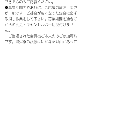
できる方のみご応募ください。
※募集期間内であれば、ご応募の取消・変更
が可能です。ご都合が悪くなった場合は必ず
取消し作業をして下さい。募集期間を過ぎて
からの変更・キャンセルは一切受付けませ
ん。
※ご当選された会員様ご本人のみご参加可能
です。当選権の譲渡はいかなる理由があって
も出来ませんので、当日代理の方がいらっし
ゃった場合は、ご入場をお断りさせていただ
きます。
※お友達とペアでの応募やお子様との同伴は
できません。
※スタッフの指示にしたがっていただけない
お客様は、ご参加をお断りさせていただく場
合がございます。
※荷物のお預かりはできません。また、荷物
の破損、紛失、盗難について一切の責任、保
証はいたしませんのでご了承ください。
※撮影、録音は一切お断りさせていただきま
す。発覚した場合は途中でもご退場いただ