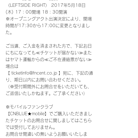
〈LEFTSIDE RIGHT〉 2017年5月18日
(木) 17：00開場 18：30開演
※オープニングアクト出演決定により、開場
時間が17:30から17:00に変更となりまし
た。
ご当選、ご入金を済まされた方で、下記お日
にちになっても≪チケットが届かない≫また
はヤマト運輸からの≪ご不在連絡票がない≫
場合は
【 ticketinfo@fncent.co.jp 】宛に、下記の通
り、期日以内にお問い合わせください。
（※受付期間外にお問合せをいただいても、
ご返信いたしかねます。ご了承ください）
※モバイルファンクラブ
【CNBLUE★mobile】でご購入いただきまし
たチケットのお問合せに関しましてはこちら
では受付しておりません。
お問合せ間違いの無いようお願いいたしま