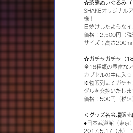
☆茶熊ぬいぐるみ（
SHAKEオリジナ
様！
日焼けしたようなイ
価格：2,500円（
サイズ：高さ200m
☆ガチャガチャ（1
全18種類の豊富な
カプセルの中に入っ
※物販列にてガチャ
ダルを交換いたしま
価格：500円（税込
＜グッズ各会場販売
●日本武道館（東京
2017.5.17（水） 