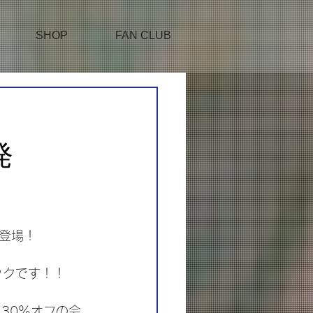
SHOP
FAN CLUB
～
発
登場！
ックです！！
格から30％オフの会