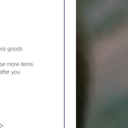
ess goods 
se more items.
after you 
ズ＞