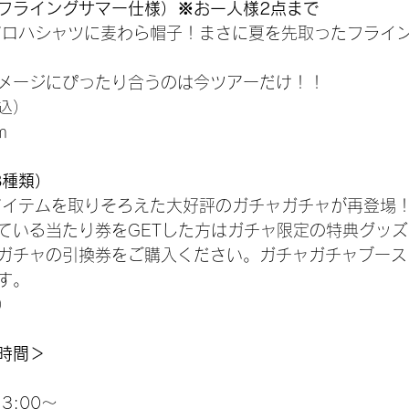
フライングサマー仕様）※お一人様2点まで
ルアロハシャツに麦わら帽子！まさに夏を先取ったフライ
メージにぴったり合うのは今ツアーだけ！！
税込）
m
8種類）
アイテムを取りそろえた大好評のガチャガチャが再登場
ている当たり券をGETした方はガチャ限定の特典グッ
ガチャの引換券をご購入ください。ガチャガチャブース
す。
）
時間＞
）
13:00～