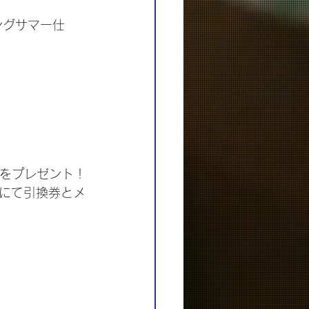
ングサマー仕
！
ズをプレゼント！
にて引換券とメ