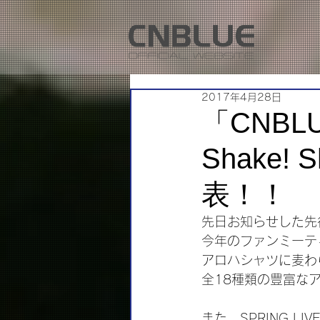
2017年4月28日
「CNBLUE
Shake!
表！！
先日お知らせした先
今年のファンミーテ
アロハシャツに麦わ
全18種類の豊富な
また、SPRING LIV