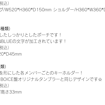
（税込）
520*H360*D150mm ショルダー/H360*W360*
4種類）
したしっかりとしたポーチです！
NBLUEの文字が加工されています！
（税込）
0*D45mm
種類）
を形にした各メンバーごとのキーホルダー！
」BOICE盤オリジナルタンブラーと同じデザインです☆
（税込）
/高さ33mm