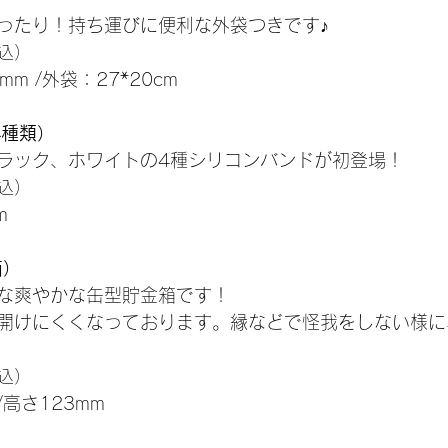
ったり！持ち運びに便利な外袋つきです♪
税込）
mm /外袋：27*20cm
4種類）
ラック、ホワイトの4種シリコンバンドが初登場！
込）
m
箱）
な爽やかな缶型貯金箱です！
開けにくくなっております。縁などで怪我をしない様に
税込）
高さ123mm