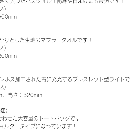
が大きく入ったバスタオル！防寒や日よけにも最適です！
税込）
600mm
かりとした生地のマフラータオルです！
税込）
200mm
がエンボス加工された青に発光するブレスレット型ライト
税込）
m、高さ：320mm
種類）
合わせた大容量のトートバッグです！
ョルダータイプになっています！