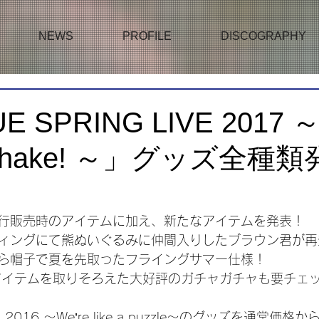
NEWS
PROFILE
DISCOGRAPHY
 SPRING LIVE 2017 
 Shake! ～」グッズ全種類
行販売時のアイテムに加え、新たなアイテムを発表！
ィングにて熊ぬいぐるみに仲間入りしたブラウン君が再
ら帽子で夏を先取ったフライングサマー仕様！
アイテムを取りそろえた大好評のガチャガチャも要チェ
E 2016 ～We’re like a puzzle～のグッズを通常価