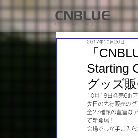
2017年10月20日
「CNBLU
Start
グッズ販
10月18日発売6t
先日の先行販売のグ
全27種類の豊富な
て新登場！
会場でしか手に入ら