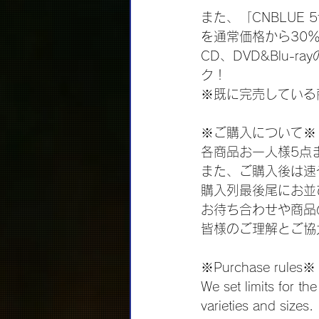
また、「CNBLUE 5th
を通常価格から30
CD、DVD&Blu-
ク！
※既に完売している
※ご購入について※
各商品お一人様5点
また、ご購入後は速
購入列最後尾にお並
お待ち合わせや商品
皆様のご理解とご協
※Purchase rules※
We set limits for t
varieties and sizes. 