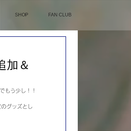
SHOP
FAN CLUB
～
ズ追加＆
までもう少し！！
定のグッズとし