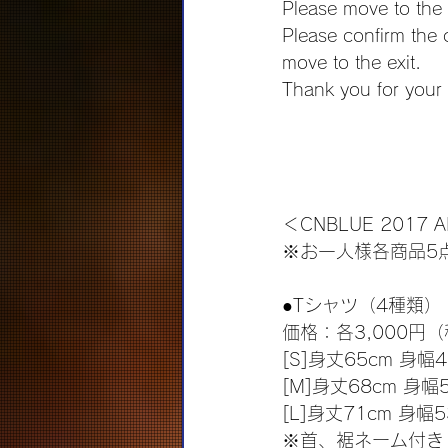
Please move to the 
Please confirm the 
move to the exit. 
Thank you for your
＜CNBLUE 2017 
※お一人様各商品5
●Tシャツ（4種類）（
価格：各3,000円
[S]身丈65cm 身幅4
[M]身丈68cm 身幅
[L]身丈71cm 身幅5
※首、裾ネーム付き