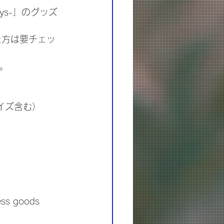
 Days-」のグッズ
した方は要チェッ
。
イズ含む）
ess goods 