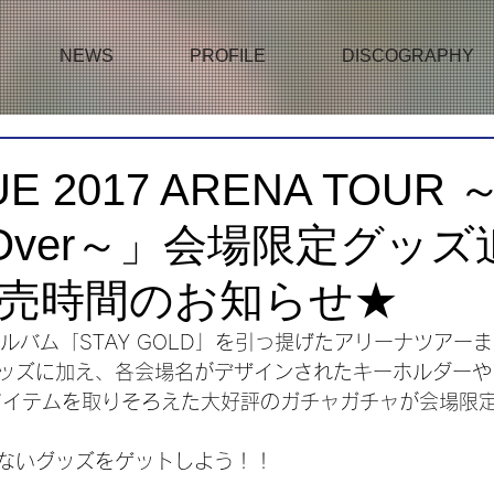
NEWS
PROFILE
DISCOGRAPHY
E 2017 ARENA TOUR 
ing Over～」会場限定グッ
売時間のお知らせ★
hアルバム「STAY GOLD」を引っ提げたアリーナツアー
ッズに加え、各会場名がデザインされたキーホルダーや
アイテムを取りそろえた大好評のガチャガチャが会場限
ないグッズをゲットしよう！！