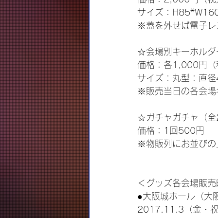
サイズ：H85*W160
※蓋を外せば電子レ
☆会場別キーホルダ
価格：各1,000円
サイズ：丸型：直径4
※販売当日の各会場
☆ガチャガチャ（全
価格：1回500円
※物販列にお並びの
＜グッズ各会場販売
●大阪城ホール（大
2017.11.3（金・祝