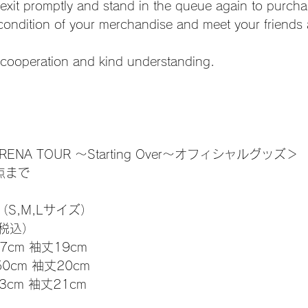
exit promptly and stand in the queue again to purcha
condition of your merchandise and meet your friends 
 cooperation and kind understanding.
ARENA TOUR ～Starting Over～オフィシャルグッズ＞
点まで
S,M,Lサイズ）
（税込）
7cm 袖丈19cm
50cm 袖丈20cm
3cm 袖丈21cm