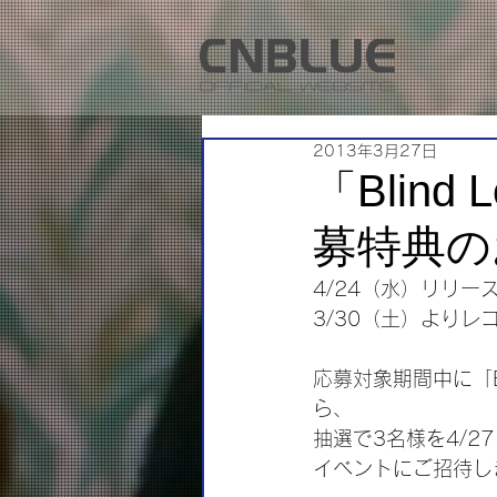
2013年3月27日
「Blin
募特典の
4/24（水）リリースの
3/30（土）より
応募対象期間中に「B
ら、
抽選で3名様を4/2
イベントにご招待し