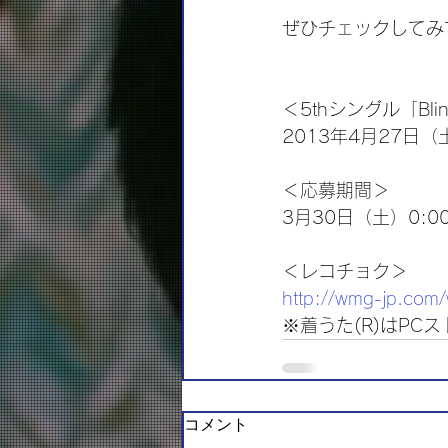
ぜひチェックしてみ
＜5thシングル「Bl
2013年4月27日
＜応募期間＞
3月30日（土）0:0
＜レコチョク＞
http://wmg-jp.com
※着うた(R)はPC
コメント