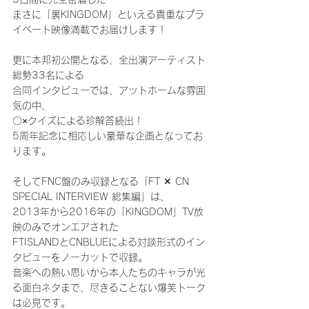
まさに「裏KINGDOM」といえる貴重なプラ
イベート映像満載でお届けします！
更に本邦初公開となる、全出演アーティスト
総勢33名による
合同インタビューでは、アットホームな雰囲
気の中、
〇×クイズによる珍解答続出！
5周年記念に相応しい豪華な企画となってお
ります。
そしてFNC盤のみ収録となる「FT ✕ CN 
SPECIAL INTERVIEW 総集編」は、
2013年から2016年の「KINGDOM」TV放
映のみでオンエアされた
FTISLANDとCNBLUEによる対談形式のイン
タビューをノーカットで収録。
音楽への熱い思いから本人たちのキャラが光
る面白ネタまで、尽きることない爆笑トーク
は必見です。