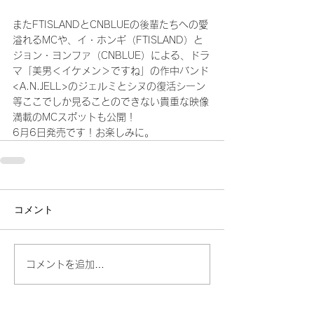
またFTISLANDとCNBLUEの後輩たちへの愛
溢れるMCや、イ・ホンギ（FTISLAND）と
ジョン・ヨンファ（CNBLUE）による、ドラ
マ「美男＜イケメン＞ですね」の作中バンド
<A.N.JELL>のジェルミとシヌの復活シーン
等ここでしか見ることのできない貴重な映像
満載のMCスポットも公開！
6月6日発売です！お楽しみに。
コメント
コメントを追加…