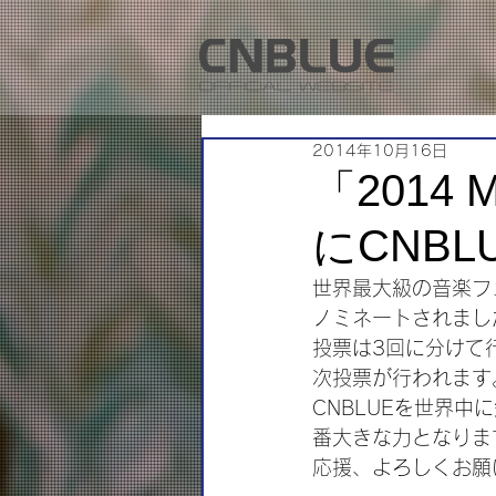
2014年10月16日
「2014 M
にCNB
世界最大級の音楽フェステ
ノミネートされまし
投票は3回に分けて
次投票が行われます
CNBLUEを世界
番大きな力となりま
応援、よろしくお願