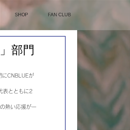
SHOP
FAN CLUB
ct"」部門
門にCNBLUEが
代表とともに2
んの熱い応援が一