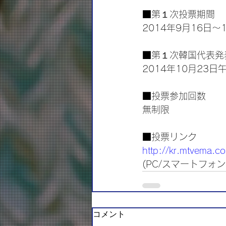
■第１次投票期間
2014年9月16日
■第１次韓国代表発
2014年10月23
■投票参加回数
無制限
■投票リンク
http://kr.mtvema.c
(PC/スマートフォン
コメント