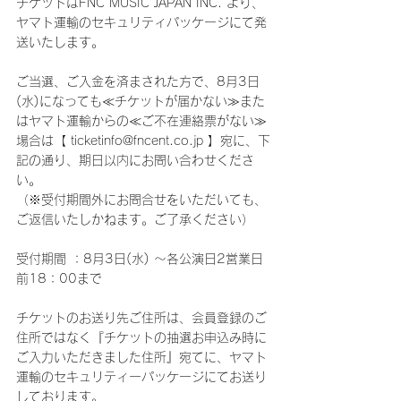
チケットはFNC MUSIC JAPAN INC. より、
ヤマト運輸のセキュリティパッケージにて発
送いたします。
ご当選、ご入金を済まされた方で、8月3日
(水)になっても≪チケットが届かない≫また
はヤマト運輸からの≪ご不在連絡票がない≫
場合は【 ticketinfo@fncent.co.jp 】宛に、下
記の通り、期日以内にお問い合わせくださ
い。
（※受付期間外にお問合せをいただいても、
ご返信いたしかねます。ご了承ください）
受付期間 ：8月3日(水) ～各公演日2営業日
前18：00まで
チケットのお送り先ご住所は、会員登録のご
住所ではなく『チケットの抽選お申込み時に
ご入力いただきました住所』宛てに、ヤマト
運輸のセキュリティーパッケージにてお送り
しております。